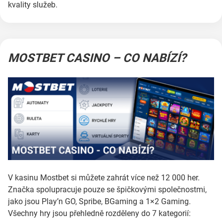
kvality služeb.
MOSTBET CASINO – CO NABÍZÍ?
V kasinu Mostbet si můžete zahrát více než 12 000 her.
Značka spolupracuje pouze se špičkovými společnostmi,
jako jsou Play’n GO, Spribe, BGaming a 1×2 Gaming.
Všechny hry jsou přehledně rozděleny do 7 kategorií: