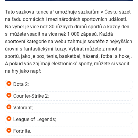
Tato sázková kancelář umožňuje sázkařům v Česku sázet
na řadu domácích i mezinárodních sportovních událostí.
Na výběr je více než 30 různých druhů sportů a každý den
si můžete vsadit na více než 1 000 zápasů. Každá
sportovní kategorie na webu zahrnuje soutěže z nejvyšších
úrovní s fantastickými kurzy. Vybírat můžete z mnoha
sportů, jako je box, tenis, basketbal, házená, fotbal a hokej.
A pokud vás zajímají elektronické sporty, můžete si vsadit
na hry jako např:
Dota 2;
Counter-Strike 2;
Valorant;
League of Legends;
Fortnite.