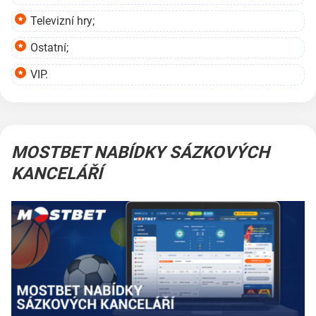
Televizní hry;
Ostatní;
VIP.
MOSTBET NABÍDKY SÁZKOVÝCH
KANCELÁŘÍ