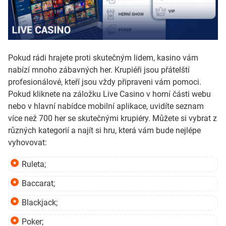
Pokud rádi hrajete proti skutečným lidem, kasino vám
nabízí mnoho zábavných her. Krupiéři jsou přátelští
profesionálové, kteří jsou vždy připraveni vám pomoci.
Pokud kliknete na záložku Live Casino v horní části webu
nebo v hlavní nabídce mobilní aplikace, uvidíte seznam
více než 700 her se skutečnými krupiéry. Můžete si vybrat z
různých kategorií a najít si hru, která vám bude nejlépe
vyhovovat:
Ruleta;
Baccarat;
Blackjack;
Poker;