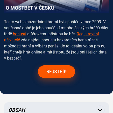
Tento web s hazardními hrami byl spuštěn v roce 2009. V
současné době je jeho součástí mnoho českých hráčů díky
řadě
bonusů
a férovému přístupu ke hře.
Registrovaní
uživatelé
zde najdou spoustu hazardních her a různé
možnosti hraní a výběru peněz. Je to ideální volba pro ty,
kteří chtějí hrát online a mít jistotu, že jsou oni i jejich data
v bezpečí.
REJSTŘÍK
OBSAH