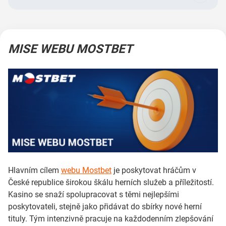
Mise
Kasino Mostbet
MISE WEBU MOSTBET
Sázková kancelář Mostbet
Mobilní hraní
Výhody
Hlavním cílem
webu Mostbet
je poskytovat hráčům v
České republice širokou škálu herních služeb a příležitostí.
Kasino se snaží spolupracovat s těmi nejlepšími
poskytovateli, stejně jako přidávat do sbírky nové herní
tituly. Tým intenzivně pracuje na každodenním zlepšování