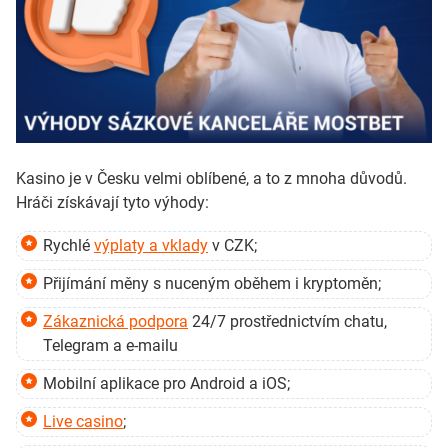
Kasino je v Česku velmi oblíbené, a to z mnoha důvodů.
Hráči získávají tyto výhody:
Rychlé
výplaty a vklady
v CZK;
Přijímání měny s nuceným oběhem i kryptoměn;
Zákaznická podpora
24/7 prostřednictvím chatu,
Telegram a e-mailu
Mobilní aplikace pro Android a iOS;
Live casino
;